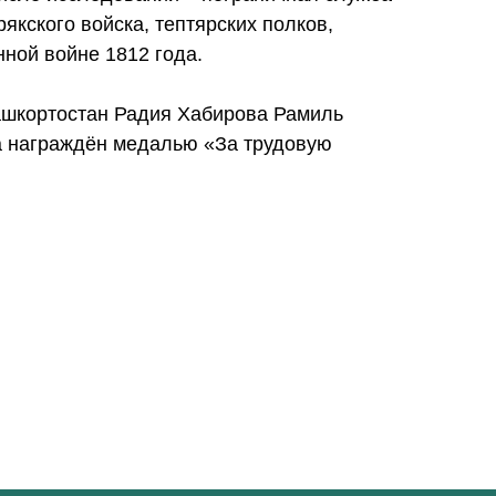
якского войска, тептярских полков,
нной войне 1812 года.
ашкортостан Радия Хабирова Рамиль
а награждён медалью «За трудовую