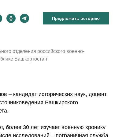
Предложить историю
ьного отделения российского военно-
ублике Башкортостан
в – кандидат исторических наук, доцент
сточниковедения Башкирского
ета.
т, более 30 лет изучает военную хронику
исле исследований – пограничная служба