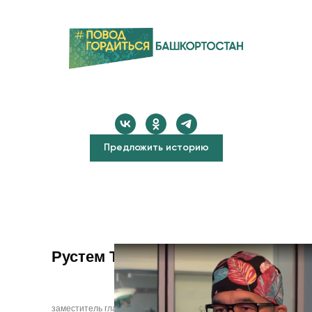
Предложить историю
Рустем Талгатович Аюпов
заместитель главного врача по медчасти